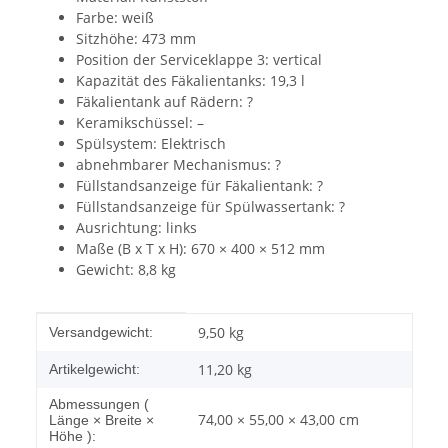
Farbe: weiß
Sitzhöhe: 473 mm
Position der Serviceklappe 3: vertical
Kapazität des Fäkalientanks: 19,3 l
Fäkalientank auf Rädern: ?
Keramikschüssel: –
Spülsystem: Elektrisch
abnehmbarer Mechanismus: ?
Füllstandsanzeige für Fäkalientank: ?
Füllstandsanzeige für Spülwassertank: ?
Ausrichtung: links
Maße (B x T x H): 670 × 400 × 512 mm
Gewicht: 8,8 kg
Produkteigenschaft
Wert
9,50 kg
Versandgewicht:
11,20
kg
Artikelgewicht:
Abmessungen (
74,00 × 55,00 × 43,00 cm
Länge × Breite ×
Höhe ):