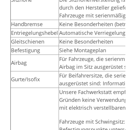
durch den Hersteller geliefert
Fahrzeuge mit serienmäßiger 
Handbremse
Keine Besonderheiten (betriff
Entriegelungshebel
Automatische Verriegelung in
Gleitschienen
Keine Besonderheiten
Befestigung
Siehe Montageplan
Für Fahrzeuge, die serienmäß
Airbag
Airbag im Sitz ausgerüstet si
Für Beifahrersitze, die seri
Gurte/Isofix
ausgerüstet sind: Informatio
Unsere Fachwerkstatt empfie
Gründen keine Verwendung d
mit elektrisch verstellbaren S
Fahrzeuge mit Schwingsitz: n
Befestigungspunkte untersch