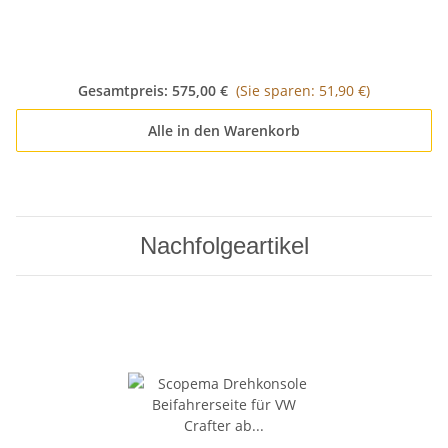
MAN TGE - CBTO23G2
Dreh
Crafter ab 2017 / MAN
für 
TGE - CBTO23D2
Gesamtpreis:
575,00 €
(Sie sparen: 51,90 €)
Alle in den Warenkorb
Nachfolgeartikel