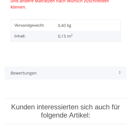
und andere Matratzen nach Wunsch zuschneiden
können.
Produkteigenschaft
Wert
0,40 kg
Versandgewicht:
2
0,13 m
Inhalt:
Bewertungen
Kunden interessierten sich auch für
folgende Artikel: