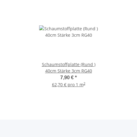
Schaumstoffplatte (Rund )
40cm Stärke 3cm RG40
7,90 €
*
2
62,70 € pro 1 m