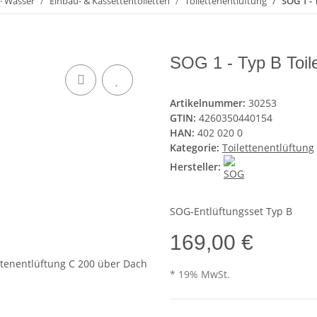
 · Wasser
Einbau- & Kassettentoiletten
Toilettenentlüftung
SOG 1 - 
SOG 1 - Typ B Toil
Artikelnummer:
30253
GTIN:
4260350440154
HAN:
402 020 0
Kategorie:
Toilettenentlüftung
Hersteller:
SOG-Entlüftungsset Typ B
169,00 €
* 19% MwSt.