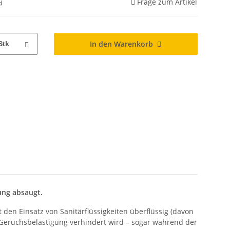
Frage zum Artikel
d
In den Warenkorb
Stk
ung absaugt.
den Einsatz von Sanitärflüssigkeiten überflüssig (davon
 Geruchsbelästigung verhindert wird – sogar während der