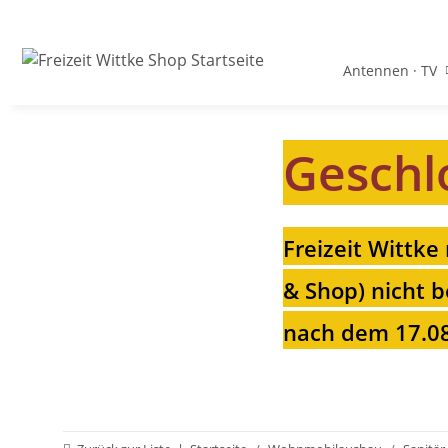
Antennen · TV
Geschl
Freizeit Wittke
& Shop) nicht b
nach dem 17.08