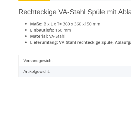
Rechteckige VA-Stahl Spüle mit Abla
Maße:
B x L x T= 360 x 360 x150 mm
Einbautiefe:
160 mm
Material:
VA-Stahl
Lieferumfang: VA-Stahl rechteckige Spüle, Ablaufga
Produkteigenschaft
Wert
Versandgewicht:
Artikelgewicht: