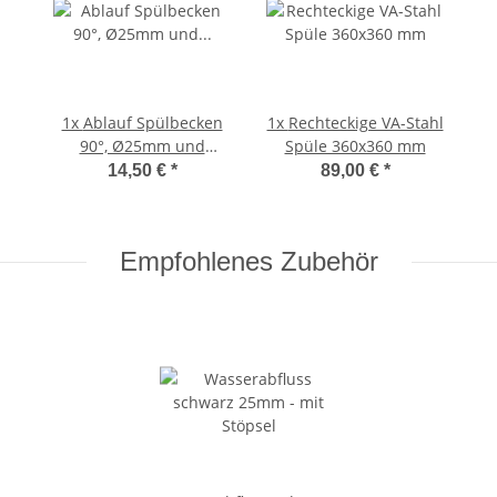
1x
Ablauf Spülbecken
1x
Rechteckige VA-Stahl
90°, Ø25mm und
Spüle 360x360 mm
Ø20mm Bohrung
14,50 €
*
89,00 €
*
55mm
Empfohlenes Zubehör