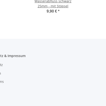
Wasserabfluss schwarz
25mm - mit Stöpsel
9,90 €
*
tz & Impressum
tz
m
uns