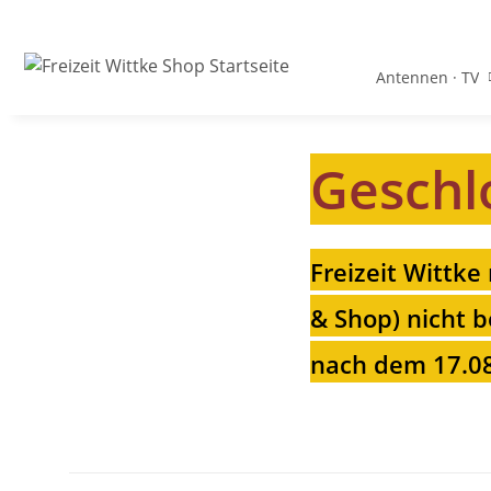
Antennen · TV
Geschl
Freizeit Wittke
& Shop) nicht b
nach dem 17.08