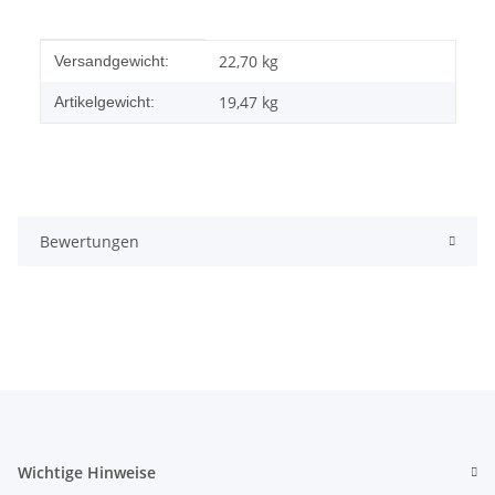
Produkteigenschaft
Wert
22,70 kg
Versandgewicht:
19,47
kg
Artikelgewicht:
Bewertungen
Wichtige Hinweise