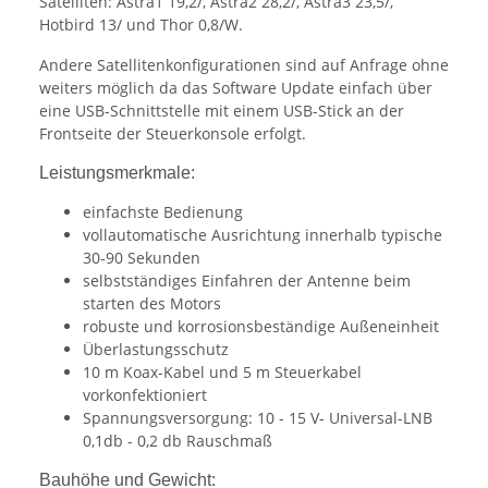
Satelliten: Astra1 19,2/, Astra2 28,2/, Astra3 23,5/,
Hotbird 13/ und Thor 0,8/W.
Andere Satellitenkonfigurationen sind auf Anfrage ohne
weiters möglich da das Software Update einfach über
eine USB-Schnittstelle mit einem USB-Stick an der
Frontseite der Steuerkonsole erfolgt.
Leistungsmerkmale:
einfachste Bedienung
vollautomatische Ausrichtung innerhalb typische
30-90 Sekunden
selbstständiges Einfahren der Antenne beim
starten des Motors
robuste und korrosionsbeständige Außeneinheit
Überlastungsschutz
10 m Koax-Kabel und 5 m Steuerkabel
vorkonfektioniert
Spannungsversorgung: 10 - 15 V- Universal-LNB
0,1db - 0,2 db Rauschmaß
Bauhöhe und Gewicht: