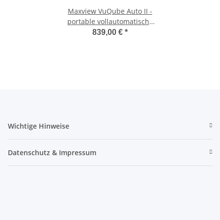
Maxview VuQube Auto II -
portable vollautomatische
Sat-Antenne
839,00 €
*
Wichtige Hinweise
Datenschutz & Impressum