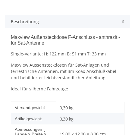
Beschreibung
Maxview Außensteckdose F-Anschluss - anthrazit -
für Sat-Antenne
Single-Variante: H: 122 mm B: 51 mm T: 33 mm
Maxview Aussensteckdosen für Sat-Anlagen und
terrestrische Antennen, mit 3m Koax-Anschlußkabel
und bebilderter leichtverständlicher Anleitung.
ideal für silberne Fahrzeuge
Produkteigenschaft
Wert
0,30 kg
Versandgewicht:
0,30
kg
Artikelgewicht:
Abmessungen (
19,00 × 12,00 × 8,00 cm
Länge × Breite ×