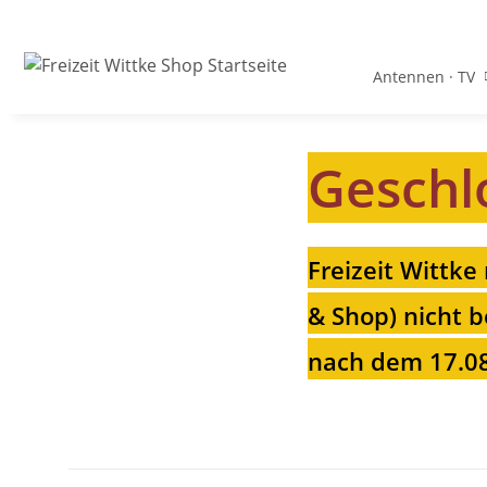
Antennen · TV
Geschl
Freizeit Wittke
& Shop) nicht b
nach dem 17.08