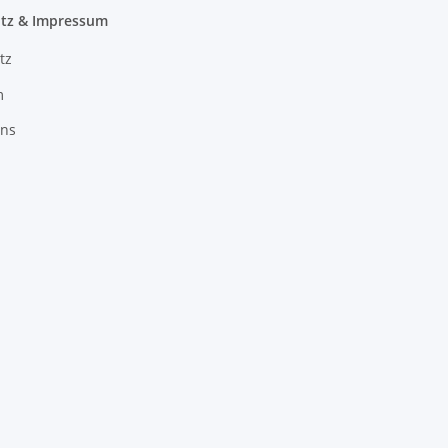
tz & Impressum
tz
m
uns