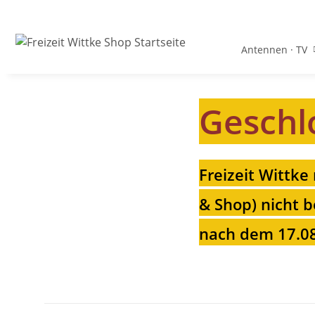
Antennen · TV
Geschl
Freizeit Wittke
& Shop) nicht b
nach dem 17.08