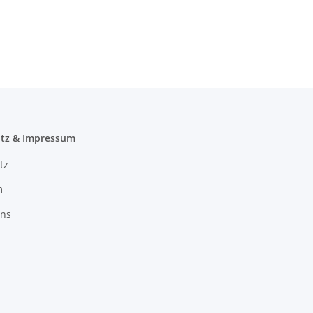
tz & Impressum
tz
m
uns