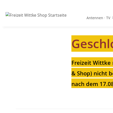
Antennen · TV
Geschl
Freizeit Wittke
& Shop) nicht b
nach dem 17.08