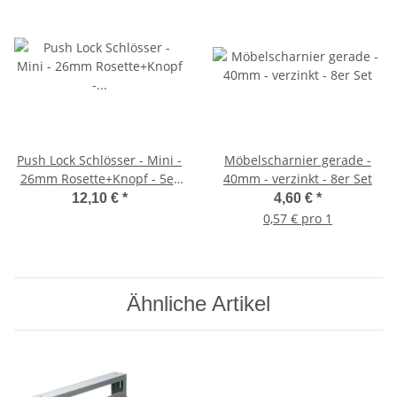
Push Lock Schlösser - Mini -
Möbelscharnier gerade -
26mm Rosette+Knopf - 5er
40mm - verzinkt - 8er Set
Set - silber
12,10 €
*
4,60 €
*
0,57 € pro 1
Ähnliche Artikel