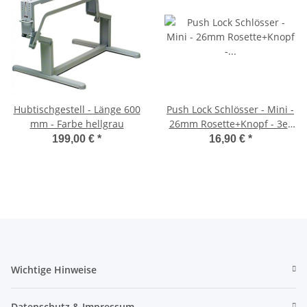
Hubtischgestell - Länge 600
Push Lock Schlösser - Mini -
mm - Farbe hellgrau
26mm Rosette+Knopf - 3er
Set - hellgrau
199,00 €
*
16,90 €
*
Wichtige Hinweise
Datenschutz & Impressum