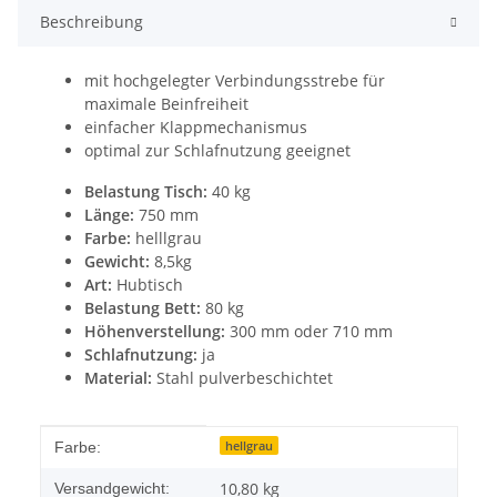
Beschreibung
mit hochgelegter Verbindungsstrebe für
maximale Beinfreiheit
einfacher Klappmechanismus
optimal zur Schlafnutzung geeignet
Belastung Tisch:
40 kg
Länge:
750 mm
Farbe:
helllgrau
Gewicht:
8,5kg
Art:
Hubtisch
Belastung Bett:
80 kg
Höhenverstellung:
300 mm oder 710 mm
Schlafnutzung:
ja
Material:
Stahl pulverbeschichtet
Produkteigenschaft
Wert
hellgrau
Farbe:
10,80 kg
Versandgewicht: