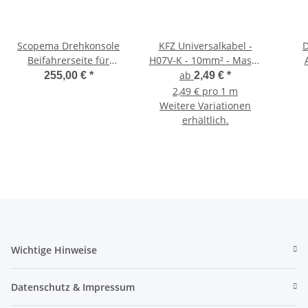
Scopema Drehkonsole
KFZ Universalkabel -
D
Beifahrerseite für
H07V-K - 10mm² - Masse
Mercedes Vito W638 vor
- Schwarz
7
ab
255,00 €
*
2,49 €
*
2004 - CBTRO02D2V
2,49 € pro 1 m
Weitere Variationen
erhältlich.
Wichtige Hinweise
Datenschutz & Impressum