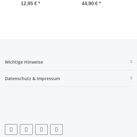
Deckel - 230V - weiß
Brausearmatur
mi
12,95 €
*
44,90 €
*
Wichtige Hinweise
Datenschutz & Impressum