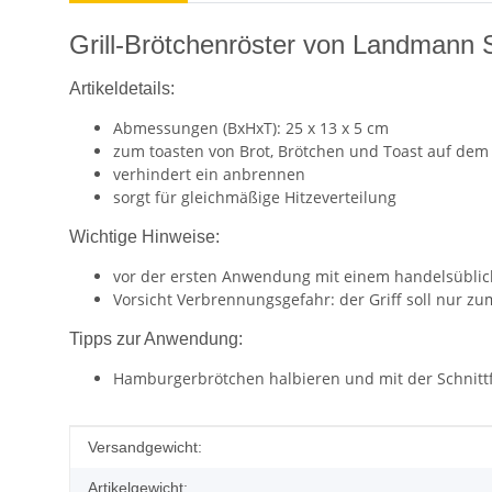
Grill-Brötchenröster von Landmann S
Artikeldetails:
Abmessungen (BxHxT): 25 x 13 x 5 cm
zum toasten von Brot, Brötchen und Toast auf dem 
verhindert ein anbrennen
sorgt für gleichmäßige Hitzeverteilung
Wichtige Hinweise:
vor der ersten Anwendung mit einem handelsüblich
Vorsicht Verbrennungsgefahr: der Griff soll nur 
Tipps zur Anwendung:
Hamburgerbrötchen halbieren und mit der Schnitt
Produkteigenschaft
Wert
Versandgewicht:
Artikelgewicht: