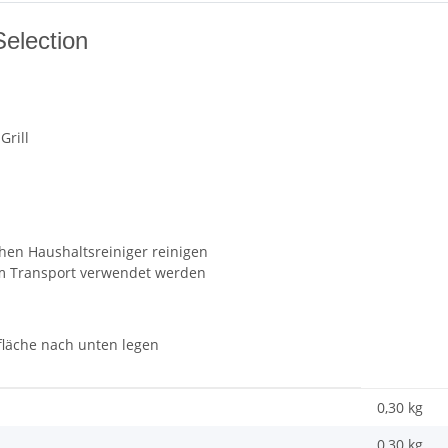
election
Grill
en Haushaltsreiniger reinigen
zum Transport verwendet werden
fläche nach unten legen
0,30 kg
0,30
kg