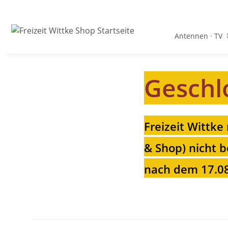
Antennen · TV
Geschl
Freizeit Wittke
& Shop) nicht b
nach dem 17.08