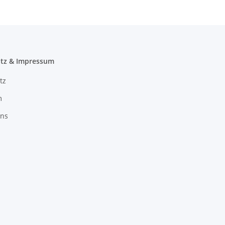
tz & Impressum
tz
m
uns