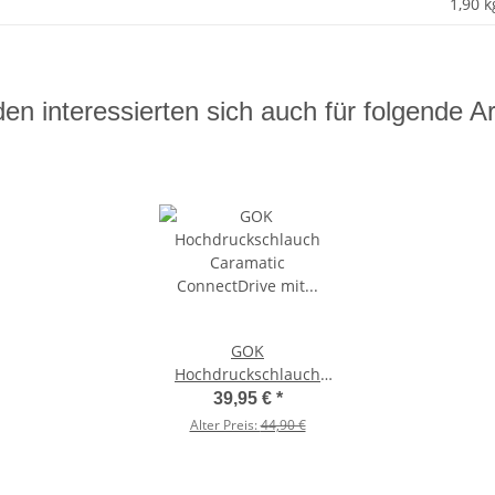
1,90 k
en interessierten sich auch für folgende Art
GOK
Hochdruckschlauch
Caramatic
39,95 €
*
ConnectDrive mit
Alter Preis:
44,90 €
Schlauchbruchsicherung
SBS - G.12 - 450 mm -
7188412