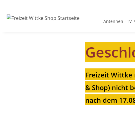
Antennen · TV
Geschl
Freizeit Wittke
& Shop) nicht b
nach dem 17.08