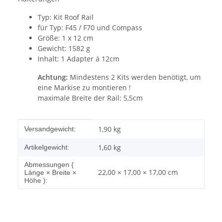
Typ: Kit Roof Rail
für Typ: F45 / F70 und Compass
Größe: 1 x 12 cm
Gewicht: 1582 g
Inhalt: 1 Adapter á 12cm
Achtung:
Mindestens 2 Kits werden benötigt, um
eine Markise zu montieren !
maximale Breite der Rail: 5,5cm
Produkteigenschaft
Wert
1,90 kg
Versandgewicht:
1,60
kg
Artikelgewicht:
Abmessungen (
22,00 × 17,00 × 17,00 cm
Länge × Breite ×
Höhe ):