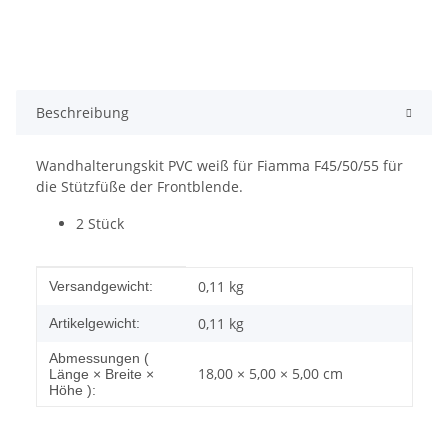
Beschreibung
Wandhalterungskit PVC weiß für Fiamma F45/50/55 für
die Stützfüße der Frontblende.
2 Stück
Produkteigenschaft
Wert
0,11 kg
Versandgewicht:
0,11
kg
Artikelgewicht:
Abmessungen (
18,00 × 5,00 × 5,00 cm
Länge × Breite ×
Höhe ):