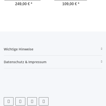
Universal - für 2
LHD+RHD
K
249,00 €
*
109,00 €
*
Fahrräder
36x
Wichtige Hinweise
Datenschutz & Impressum