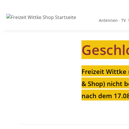
Antennen · TV
Geschl
Freizeit Wittke
& Shop) nicht b
nach dem 17.08