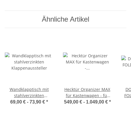
Ähnliche Artikel
Wandklapptisch mit
Hecktür Organizer MAX
DO
stahlverzinkten
für Kastenwagen - für
FOL
Klappenaussteller
viele Fahrzeugtypen
Kl
69,00 € -
73,90 €
*
549,00 € -
1.049,00 €
*
geeignet - grau oder
Klap
anthrazit - von Van Der
Moon