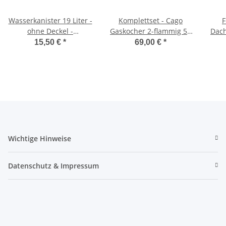
Wasserkanister 19 Liter -
Komplettset - Cago
F
ohne Deckel -
Gaskocher 2-flammig 50
Dach
Weithalskanister
mbar mit Deckel inkl.
15,50 €
*
69,00 €
*
Gasdruckregler und
GOK Schlauchleitung
Wichtige Hinweise
Datenschutz & Impressum