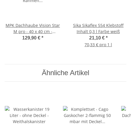
MPK Dachhaube Vision Star
Sika Sikaflex 554 Klebstoff
M pro - 40 x 40 cm -
Inhalt 0,3 l Farbe weiß
Rahmen weiß
129,90 €
*
21,10 €
*
70,33 € pro 1 l
Ähnliche Artikel