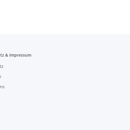
(BxH) / hellgrau / außen
gewölbt / innen plan
tz & Impressum
tz
m
uns