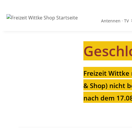
Antennen · TV
Geschl
Freizeit Wittke
& Shop) nicht b
nach dem 17.08