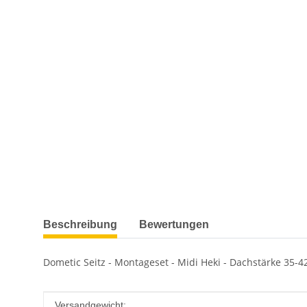
weitere Registerkarten anzeigen
Beschreibung
Bewertungen
Dometic Seitz - Montageset - Midi Heki - Dachstärke 35
Produkteigenschaft
Wert
Versandgewicht: