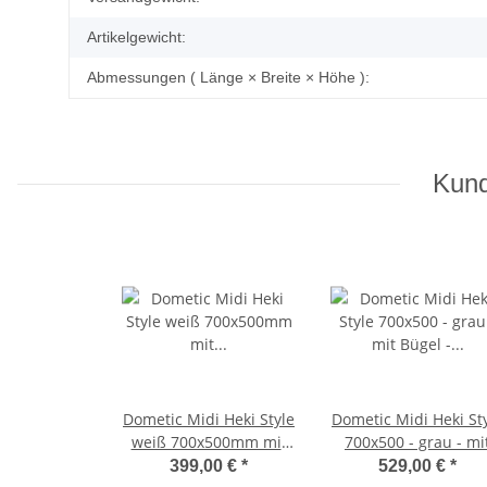
Artikelgewicht:
Abmessungen ( Länge × Breite × Höhe ):
Kund
Dometic Midi Heki Style
Dometic Midi Heki St
weiß 700x500mm mit
700x500 - grau - mi
Bügel ohne
Bügel - ohne
399,00 €
*
529,00 €
*