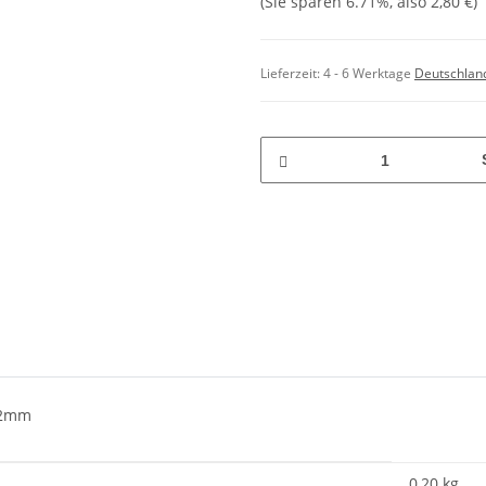
(Sie sparen
6.71%
, also
2,80 €
)
Lieferzeit:
4 - 6 Werktage
Deutschlan
-42mm
0,20 kg