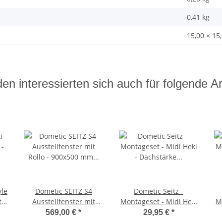
0,41
kg
15,00 × 15
en interessierten sich auch für folgende Art
yle
Dometic SEITZ S4
Dometic Seitz -
t
Ausstellfenster mit
Montageset - Midi Heki
M
Rollo - 900x500 mm
- Dachstärke 30-34mm
-
569,00 €
*
29,95 €
*