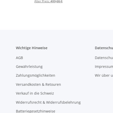
Zwangsbelüftung
Zwangsbelüftung -
Alter Preis:
499,00 €
Dachfenster
Wichtige Hinweise
Datenschu
AGB
Datenschu
Gewährleistung
Impressu
Zahlungsmöglichkeiten
Wir über 
Versandkosten & Retouren
Verkauf in die Schweiz
Widerrufsrecht & Widerrufsbelehrung
Batteriegesetzhinweise