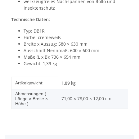
werkzeugfreies Nachspannen von Rollo und
Insektenschutz
Technische Daten:
Typ: DB1R
Farbe: cremeweiß
Breite x Auszug: 580 × 630 mm
Ausschnitt Nennmaß: 600 × 600 mm
Maße (L x B): 736 × 654 mm
Gewicht: 1,39 kg
Produkteigenschaft
Wert
1,89
kg
Artikelgewicht:
Abmessungen (
71,00 × 78,00 × 12,00 cm
Länge × Breite ×
Höhe ):