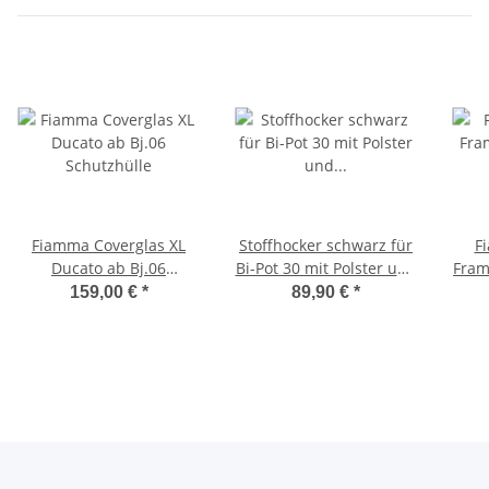
Fiamma Coverglas XL
Stoffhocker schwarz für
F
Ducato ab Bj.06
Bi-Pot 30 mit Polster und
Fram
Schutzhülle
Toilette
159,00 €
*
89,90 €
*
K
d
Du