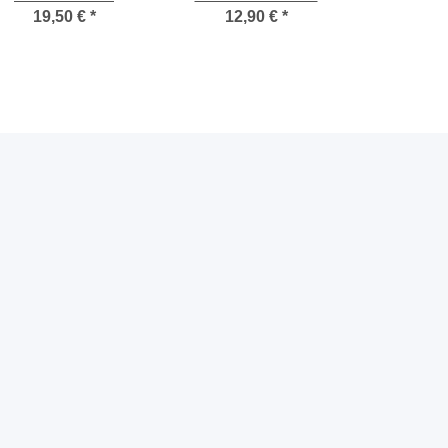
Weithalskanister
Deckel
19,50 €
*
12,90 €
*