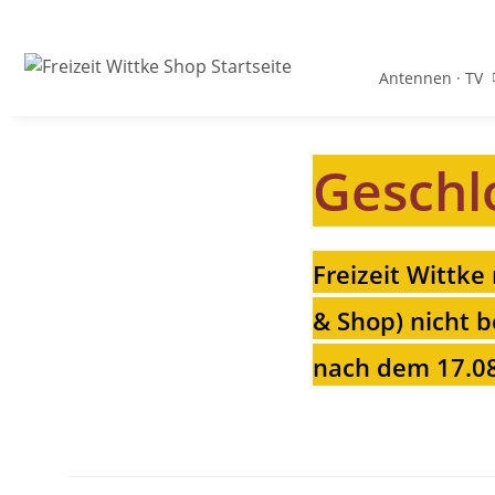
Antennen · TV
Geschl
Freizeit Wittke
& Shop) nicht b
nach dem 17.08