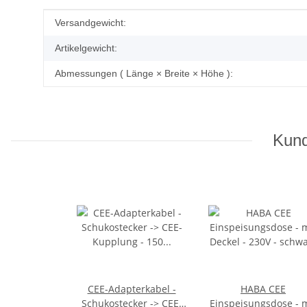
Produkteigenschaft
Wert
Versandgewicht:
Artikelgewicht:
Abmessungen ( Länge × Breite × Höhe ):
Kund
CEE-Adapterkabel -
HABA CEE
Schukostecker -> CEE-
Einspeisungsdose - m