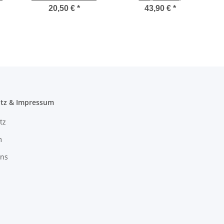
arz
Kupplung - 150 cm -
Hochleistungstauchpumpe
20,50 €
*
43,90 €
*
3x2,5mm²
tz & Impressum
tz
m
uns