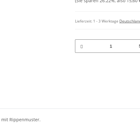
(Sie sparen
26.22%
, also
15,60 
Lieferzeit:
1 - 3 Werktage
Deutschlan
r mit Rippenmuster.