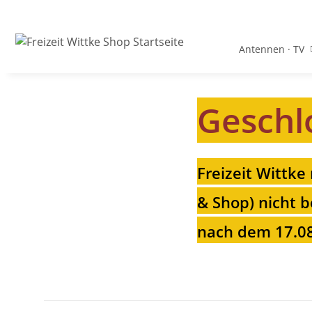
Antennen · TV
Geschl
Freizeit Wittke
& Shop) nicht b
nach dem 17.08