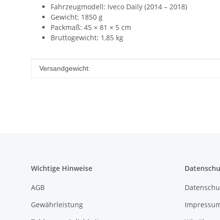
Fahrzeugmodell: Iveco Daily (2014 – 2018)
Gewicht: 1850 g
Packmaß: 45 × 81 × 5 cm
Bruttogewicht: 1,85 kg
Produkteigenschaft
Wert
Versandgewicht:
Wichtige Hinweise
Datenschu
AGB
Datenschu
Gewährleistung
Impressu