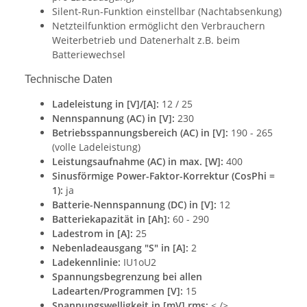
Silent-Run-Funktion einstellbar (Nachtabsenkung)
Netzteilfunktion ermöglicht den Verbrauchern
Weiterbetrieb und Datenerhalt z.B. beim
Batteriewechsel
Technische Daten
Ladeleistung in [V]/[A]:
12 / 25
Nennspannung (AC) in [V]:
230
Betriebsspannungsbereich (AC) in [V]:
190 - 265
(volle Ladeleistung)
Leistungsaufnahme (AC) in max. [W]:
400
Sinusförmige Power-Faktor-Korrektur (CosPhi =
1):
ja
Batterie-Nennspannung (DC) in [V]:
12
Batteriekapazität in [Ah]:
60 - 290
Ladestrom in [A]:
25
Nebenladeausgang "S" in [A]:
2
Ladekennlinie:
IU1oU2
Spannungsbegrenzung bei allen
Ladearten/Programmen [V]:
15
Spannungswelligkeit in [mV] rms:
< />