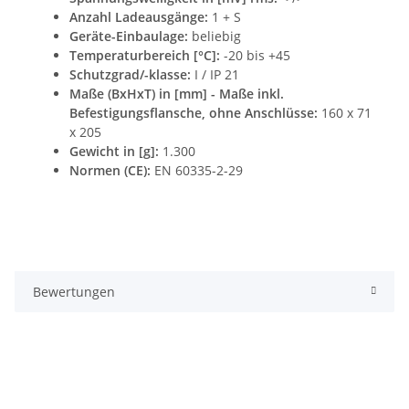
Anzahl Ladeausgänge:
1 + S
Geräte-Einbaulage:
beliebig
Temperaturbereich [°C]:
-20 bis +45
Schutzgrad/-klasse:
I / IP 21
Maße (BxHxT) in [mm] - Maße inkl.
Befestigungsflansche, ohne Anschlüsse:
160 x 71
x 205
Gewicht in [g]:
1.300
Normen (CE):
EN 60335-2-29
Bewertungen