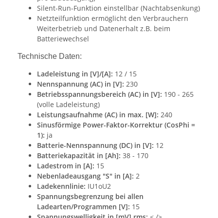
Silent-Run-Funktion einstellbar (Nachtabsenkung)
Netzteilfunktion ermöglicht den Verbrauchern
Weiterbetrieb und Datenerhalt z.B. beim
Batteriewechsel
Technische Daten:
Ladeleistung in [V]/[A]:
12 / 15
Nennspannung (AC) in [V]:
230
Betriebsspannungsbereich (AC) in [V]:
190 - 265
(volle Ladeleistung)
Leistungsaufnahme (AC) in max. [W]:
240
Sinusförmige Power-Faktor-Korrektur (CosPhi =
1):
ja
Batterie-Nennspannung (DC) in [V]:
12
Batteriekapazität in [Ah]:
38 - 170
Ladestrom in [A]:
15
Nebenladeausgang "S" in [A]:
2
Ladekennlinie:
IU1oU2
Spannungsbegrenzung bei allen
Ladearten/Programmen [V]:
15
Spannungswelligkeit in [mV] rms:
< />