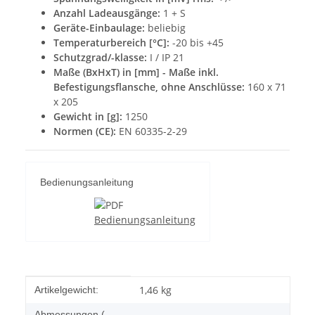
Anzahl Ladeausgänge:
1 + S
Geräte-Einbaulage:
beliebig
Temperaturbereich [°C]:
-20 bis +45
Schutzgrad/-klasse:
I / IP 21
Maße (BxHxT) in [mm] - Maße inkl.
Befestigungsflansche, ohne Anschlüsse:
160 x 71
x 205
Gewicht in [g]:
1250
Normen (CE):
EN 60335-2-29
Bedienungsanleitung
Bedienungsanleitung
Produkteigenschaft
Wert
1,46
kg
Artikelgewicht:
Abmessungen (