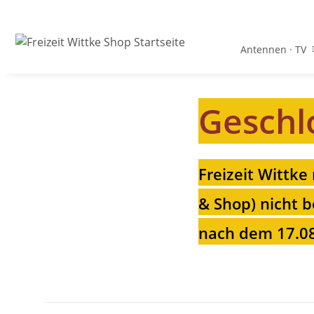
Antennen · TV
Geschl
Freizeit Wittke
& Shop) nicht b
nach dem 17.08