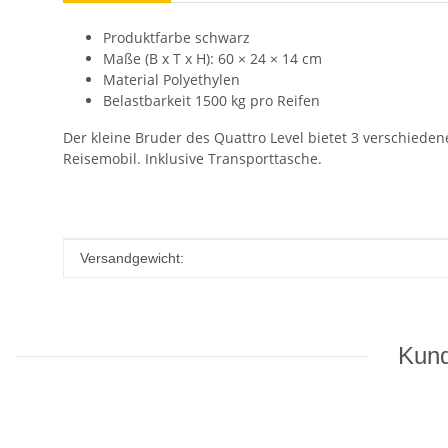
Produktfarbe schwarz
Maße (B x T x H): 60 × 24 × 14 cm
Material Polyethylen
Belastbarkeit 1500 kg pro Reifen
Der kleine Bruder des Quattro Level bietet 3 verschieden
Reisemobil. Inklusive Transporttasche.
Produkteigenschaft
Wert
Versandgewicht:
Kund