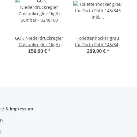
GOK Niederdruckregler
Toilettenhocker grau
Gastankregler 1kg/h
für Porta Potti 145/345
50mbar - 0248100
inkl. Polster schwarz
159,00 €
*
209,00 €
*
ohne Toilette
tz & Impressum
tz
m