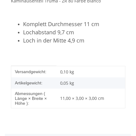
Kaminaußenteil Truma - ZR 80 Farbe bianco
Komplett Durchmesser 11 cm
Lochabstand 9,7 cm
Loch in der Mitte 4,9 cm
Produkteigenschaft
Wert
0,10 kg
Versandgewicht:
0,05
kg
Artikelgewicht:
Abmessungen (
11,00 × 3,00 × 3,00 cm
Länge × Breite ×
Höhe ):