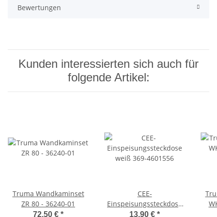
Bewertungen
Kunden interessierten sich auch für
folgende Artikel:
Truma Wandkaminset
CEE-
Tr
ZR 80 - 36240-01
Einspeisungssteckdose
WK
weiß 369-4601556
72,50 €
*
13,90 €
*