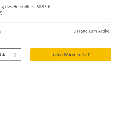
g des Herstellers
:
58,95 €
€
)
Frage zum Artikel
d
In den Warenkorb
Stk