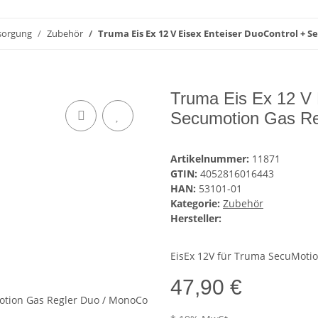
sorgung
Zubehör
Truma Eis Ex 12 V Eisex Enteiser DuoControl + 
Truma Eis Ex 12 V 
Secumotion Gas Re
Artikelnummer:
11871
GTIN:
4052816016443
HAN:
53101-01
Kategorie:
Zubehör
Hersteller:
EisEx 12V für Truma SecuMoti
47,90 €