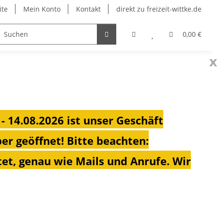
ite
Mein Konto
Kontakt
direkt zu freizeit-wittke.de
onsolen
Fahrradträger
Heizungen für Ihren Camp
0,00 €
x
 - 14.08.2026 ist unser Geschäft
ber geöffnet!
Bitte beachten:
et, genau wie Mails und Anrufe. Wir