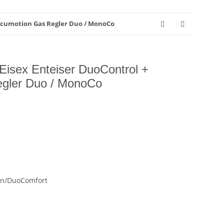
Secumotion Gas Regler Duo / MonoCo
Eisex Enteiser DuoControl +
gler Duo / MonoCo
on/DuoComfort