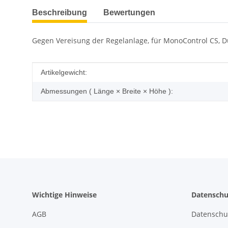
weitere Registerkarten anzeigen
Beschreibung
Bewertungen
Gegen Vereisung der Regelanlage, für MonoControl CS, 
Produkteigenschaft
Wert
Artikelgewicht:
Abmessungen ( Länge × Breite × Höhe ):
Wichtige Hinweise
Datenschu
AGB
Datenschu