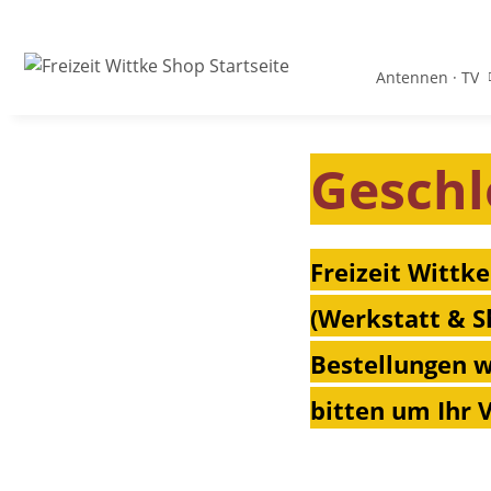
Antennen · TV
Geschl
Freizeit Wittke
(Werkstatt & S
Bestellungen w
bitten um Ihr 