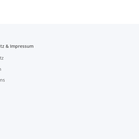
tz & Impressum
tz
m
uns