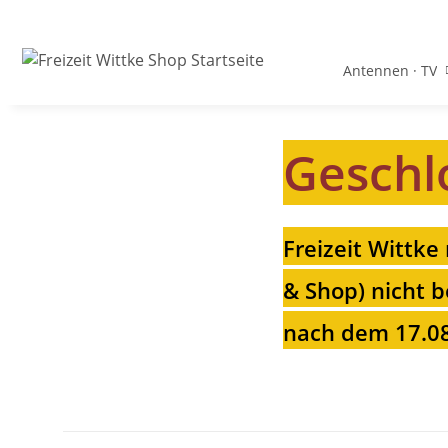
Antennen · TV
Geschl
Freizeit Wittke
& Shop) nicht b
nach dem 17.08