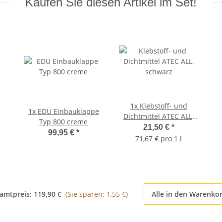
Kaufen Sie diesen Artikel im Set!
1x
Klebstoff- und
1x
EDU Einbauklappe
Dichtmittel ATEC ALL,
Typ 800 creme
schwarz
21,50 €
*
99,95 €
*
71,67 € pro 1 l
amtpreis:
119,90 €
(Sie sparen: 1,55 €)
Alle in den Warenko