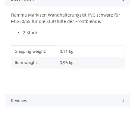
Fiamma Markisen Wandhalterungskit PVC schwarz für
F45/50/55 für die Stützfüße der Frontblende.
2 Stück
Item information
Value
0,11 kg
Shipping weight:
0,96
kg
Item weight:
Reviews