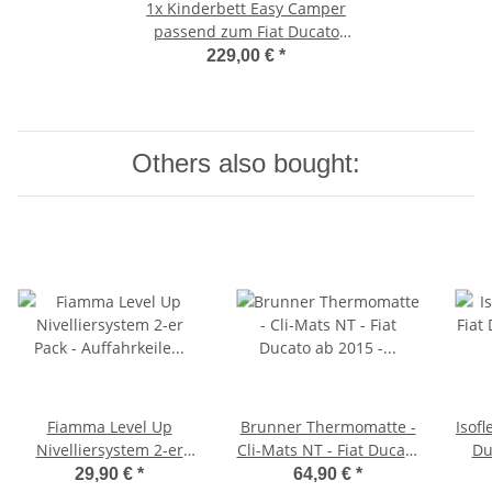
1x
Kinderbett Easy Camper
passend zum Fiat Ducato
2006-2014 inkl.Tasche
229,00 €
*
Others also bought:
Fiamma Level Up
Brunner Thermomatte -
Isof
Nivelliersystem 2-er
Cli-Mats NT - Fiat Ducato
Du
Pack - Auffahrkeile
ab 2015 - innen
2
29,90 €
*
64,90 €
*