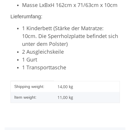
Masse LxBxH 162cm x 71/63cm x 10cm
Lieferumfang:
1 Kinderbett (Stärke der Matratze:
10cm. Die Sperrholzplatte befindet sich
unter dem Polster)
2 Ausgleichskeile
1 Gurt
1 Transporttasche
Item information
Value
14,00 kg
Shipping weight:
11,00
kg
Item weight: